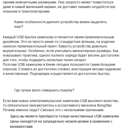
своими компактными размерами. Она запросто может поместиться
даже в самый маленький карман, не доставит никаких неудобств при
ношении и транспортировке.
Какие особенности данного устройства можно выделить
еще?
Каждый USB брелок зажигалка отличается своим привлекательным
дизайном. Это не просто какая-то стандартная флешка, на изделие
нанесен привлекательный принт. Емкость устройства довольно
внушительная. Особенно, если учитывать миниатюрные размеры. Как
показывает практика, одного полного заряда будет вполне достаточно
для того, чтобы подкурить несколько пачек сигарет.
Поэтому USB зажигалки в Киеве сегодня пользуются таким большим
спросом. Сломать их достаточно сложно, конструкция весьма надежная
и качественная. Подзарядка осуществляется достаточно быстро.
Где лучше всего совершить покупку?
Если вам нужна электроимпульсная зажигалка USB высокого качества,
то обязательно присмотритесь к ассортименту магазина BongStar.
Почему именно сюда? Связано это с несколькими причинами:
Здесь вы можете приобрести только качественные USB зажигалки.
Цены находятся на запредельно низком уровне в сравнении с
конкурентами.