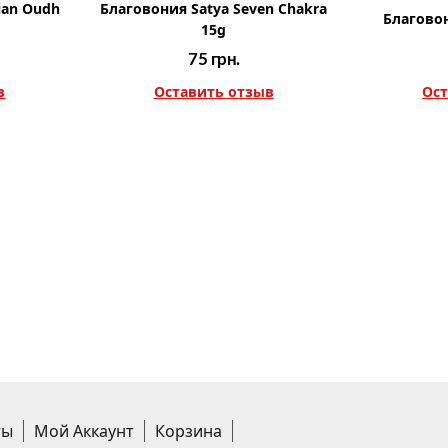
ian Oudh
Благовония Satya Seven Chakra
Благовон
15g
75
грн.
в
Оставить отзыв
Ост
ты
Мой Аккаунт
Корзина