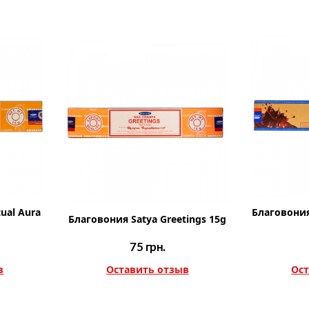
tual Aura
Благовония
Благовония Satya Greetings 15g
75
грн.
в
Оставить отзыв
Ост