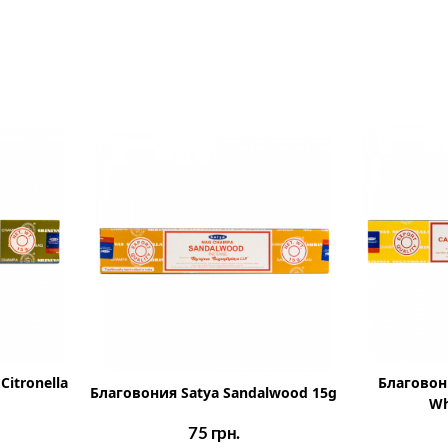
Citronella
Благовони
Благовония Satya Sandalwood 15g
Wh
75
грн.