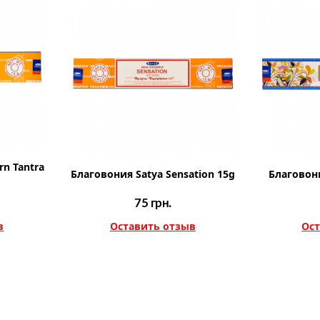
rn Tantra
Благовония Satya Sensation 15g
Благовони
75
грн.
в
Оставить отзыв
Ост